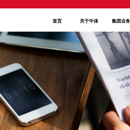
首页
关于中体
集团业