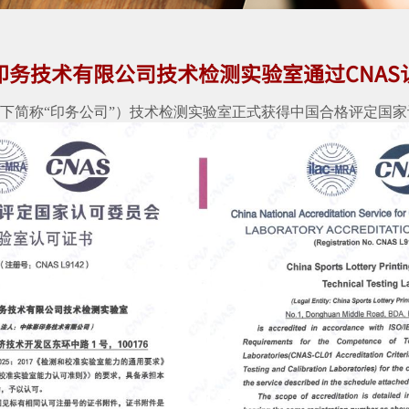
印务技术有限公司技术检测实验室通过CNAS
（以下简称“印务公司”）技术检测实验室正式获得中国合格评定国